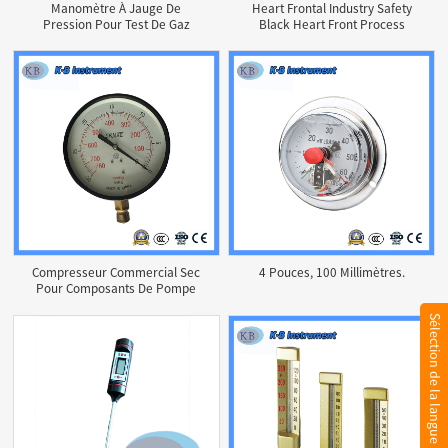
Manomètre À Jauge De
Heart Frontal Industry Safety
Pression Pour Test De Gaz
Black Heart Front Process
Avec Boîtier En Acier Noir De 2
Instrument Anti - Explosion
Po
Pressure
Compresseur Commercial Sec
4 Pouces, 100 Millimètres.
Pour Composants De Pompe
Hydraulique Dans Un Noyau
De Laiton À Coque Noire
Sélection de la langue