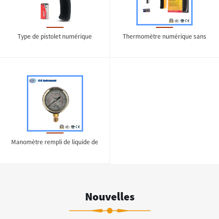
Type de pistolet numérique
Thermomètre numérique sans
DT8530 -50-530 degrés CE
contact à cristaux liquides
approuvé Thermomètre
infrarouge IR Thermomètre
infrarouge sans contact
Thermomètre industriel
Manomètre rempli de liquide de
jauge de pression de logo d'OEM
de mouvement en laiton d'acier
inoxydable
Nouvelles