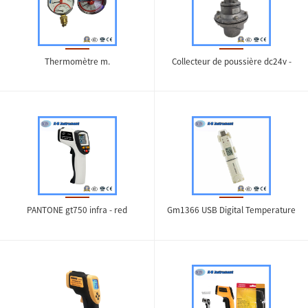
Thermomètre m.
Collecteur de poussière dc24v -
110V - AC220V collecteur de
poussière
PANTONE gt750 infra - red
Gm1366 USB Digital Temperature
thermostat Digital Thermometer
and Humidity Data Recorder
Digital Temperature Recorder
Thermometer